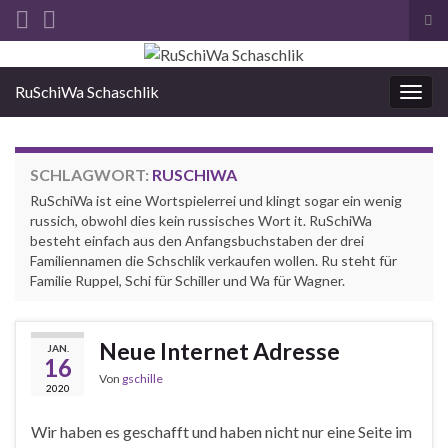
Suc
ums
Search for:
RuSchiWa Schaschlik
Navi
umsc
SCHLAGWORT:
RUSCHIWA
RuSchiWa ist eine Wortspielerrei und klingt sogar ein wenig
russich, obwohl dies kein russisches Wort it. RuSchiWa
besteht einfach aus den Anfangsbuchstaben der drei
Familiennamen die Schschlik verkaufen wollen. Ru steht für
Familie Ruppel, Schi für Schiller und Wa für Wagner.
Neue Internet Adresse
JAN.
16
Von
gschille
2020
Wir haben es geschafft und haben nicht nur eine Seite im