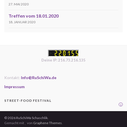
27. MAI 2020
Treffen vom 18.01.2020
18. JANUAR 2020
Deine IP: 216.73.216.135
Kontakt:
Info@RuSchiWa.de
Impressum
STREET-FOOD FESTIVAL
i
© 2026 RuSchiWa Schaschlik.
Gemacht mit
von
Graphene Themes
.