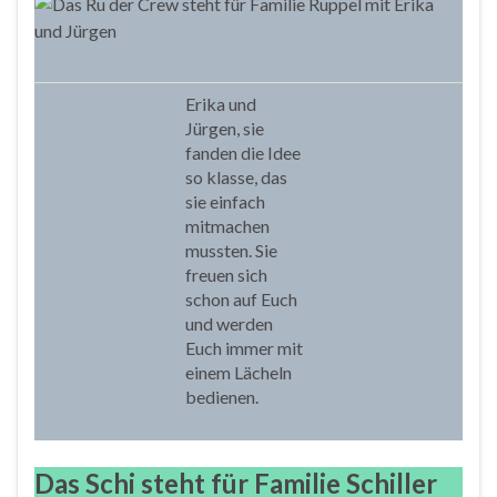
Erika und
Jürgen, sie
fanden die Idee
so klasse, das
sie einfach
mitmachen
mussten. Sie
freuen sich
schon auf Euch
und werden
Euch immer mit
einem Lächeln
bedienen.
Das Schi steht für Familie Schiller