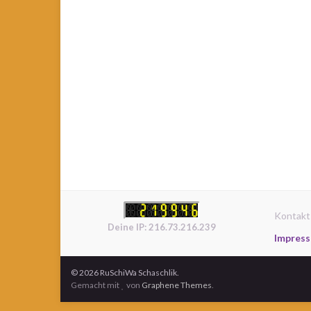
Kontakt
Deine IP: 216.73.216.239
Impres
© 2026 RuSchiWa Schaschlik.
Gemacht mit
von
Graphene Themes
.