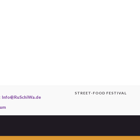
STREET-FOOD FESTIVAL
:
Info@RuSchiWa.de
sum