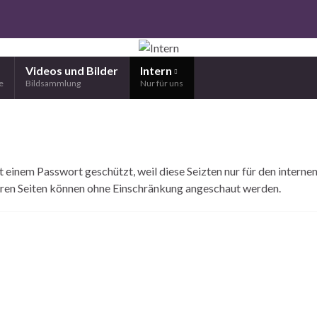
Videos und Bilder
Intern
e
Bildsammlung
Nur für uns
mit einem Passwort geschützt, weil diese Seizten nur für den interne
deren Seiten können ohne Einschränkung angeschaut werden.