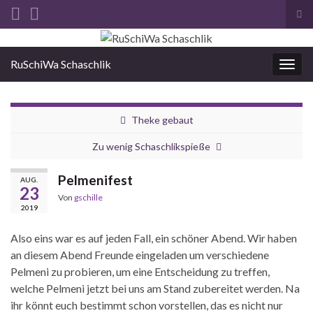
Suc
ums
Search for:
RuSchiWa Schaschlik
Navi
umsc
Theke gebaut
Zu wenig Schaschlikspieße
Pelmenifest
AUG.
23
Von
gschille
2019
Also eins war es auf jeden Fall, ein schöner Abend. Wir haben
an diesem Abend Freunde eingeladen um verschiedene
Pelmeni zu probieren, um eine Entscheidung zu treffen,
welche Pelmeni jetzt bei uns am Stand zubereitet werden. Na
ihr könnt euch bestimmt schon vorstellen, das es nicht nur